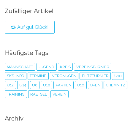
Zufälliger Artikel
Auf gut Glück!
Häufigste Tags
MANNSCHAFT
JUGEND
KREIS
VEREINSTURNIER
SKS-INFO
TERMINE
VERGNÜGEN
BLITZTURNIER
U10
U12
U14
U8
U18
PARTIEN
U16
OPEN
CHEMNITZ
TRAINING
RAETSEL
VEREIN
Archiv