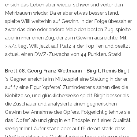
er sich das Leben aber wieder schwer und verlor den
Mehrbauern wieder. Da er aber etwas besser stand,
spielte Willi weiterhin auf Gewinn. In der Folge übersah er
zwar das eine oder andere Male den besten Zug, spielte
aber immer einen Zug, der zum Gewinn ausreichte. Mit
3,5/4 liegt Willi jetzt auf Platz 4 der Top Ten und besitzt
aktuell einen DWZ-Zuwachs von 44 Punkten. Stark!
Brett 08: Georg Franz Wellmann - Birgit, Remis
Birgit
´s Gegner erreichte im Mittelspiel eine Stellung in der er
auf f7 eine Figur "opferte". Zumindestens sahen dies die
Kiebitze so, und glücklicherweise spielt Birgit besser als
die Zuschauer und analysierte einen gegnerischen
Gewinn bei Annahme des Opfers. Folgerichtig lehnte sie
das "Opfer" ab und ging in ein Endspiel mit einer Qualität
weniger. Ihr Läufer stand aber auf f6 derart stark, dass
Weiß beschloss die Qualität wieder herzugeben und ein