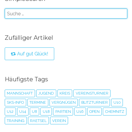
Zufälliger Artikel
Auf gut Glück!
Häufigste Tags
MANNSCHAFT
JUGEND
KREIS
VEREINSTURNIER
SKS-INFO
TERMINE
VERGNÜGEN
BLITZTURNIER
U10
U12
U14
U8
U18
PARTIEN
U16
OPEN
CHEMNITZ
TRAINING
RAETSEL
VEREIN