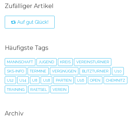
Zufälliger Artikel
Auf gut Glück!
Häufigste Tags
MANNSCHAFT
JUGEND
KREIS
VEREINSTURNIER
SKS-INFO
TERMINE
VERGNÜGEN
BLITZTURNIER
U10
U12
U14
U8
U18
PARTIEN
U16
OPEN
CHEMNITZ
TRAINING
RAETSEL
VEREIN
Archiv