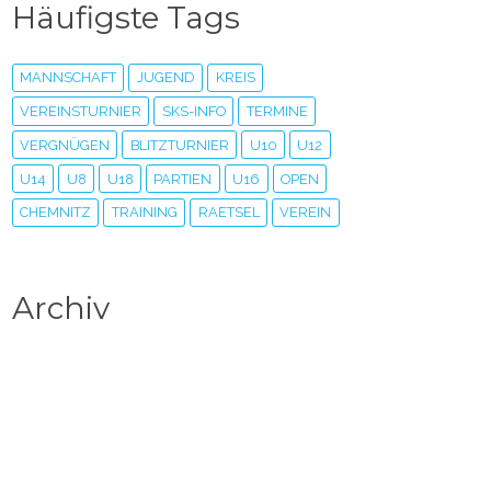
Häufigste Tags
MANNSCHAFT
JUGEND
KREIS
VEREINSTURNIER
SKS-INFO
TERMINE
VERGNÜGEN
BLITZTURNIER
U10
U12
U14
U8
U18
PARTIEN
U16
OPEN
CHEMNITZ
TRAINING
RAETSEL
VEREIN
Archiv