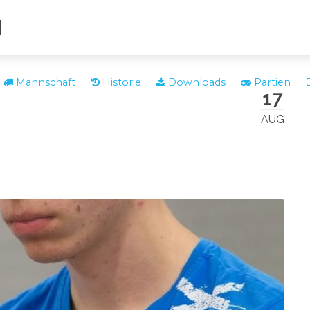
N
Mannschaft
Historie
Downloads
Partien
17
AUG