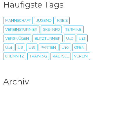
Häufigste Tags
MANNSCHAFT
JUGEND
KREIS
VEREINSTURNIER
SKS-INFO
TERMINE
VERGNÜGEN
BLITZTURNIER
U10
U12
U14
U8
U18
PARTIEN
U16
OPEN
CHEMNITZ
TRAINING
RAETSEL
VEREIN
Archiv