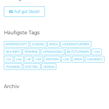
Auf gut Glück!
Häufigste Tags
MANNSCHAFT
JUGEND
KREIS
VEREINSTURNIER
SKS-INFO
TERMINE
VERGNÜGEN
BLITZTURNIER
U10
U12
U14
U8
U18
PARTIEN
U16
OPEN
CHEMNITZ
TRAINING
RAETSEL
VEREIN
Archiv