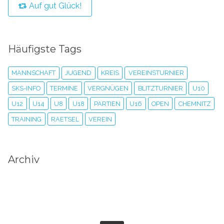
Auf gut Glück!
Häufigste Tags
MANNSCHAFT
JUGEND
KREIS
VEREINSTURNIER
SKS-INFO
TERMINE
VERGNÜGEN
BLITZTURNIER
U10
U12
U14
U8
U18
PARTIEN
U16
OPEN
CHEMNITZ
TRAINING
RAETSEL
VEREIN
Archiv