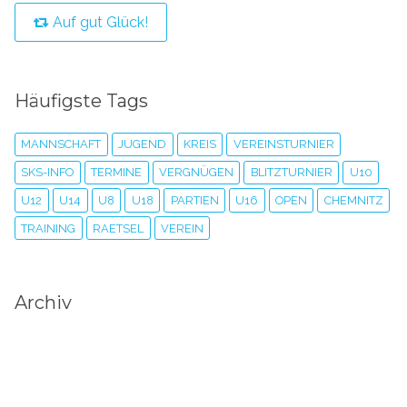
Auf gut Glück!
Häufigste Tags
MANNSCHAFT
JUGEND
KREIS
VEREINSTURNIER
SKS-INFO
TERMINE
VERGNÜGEN
BLITZTURNIER
U10
U12
U14
U8
U18
PARTIEN
U16
OPEN
CHEMNITZ
TRAINING
RAETSEL
VEREIN
Archiv