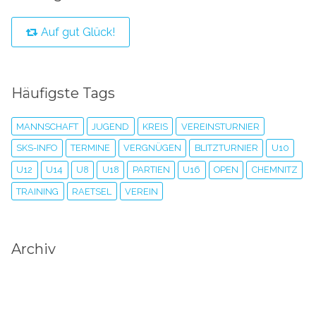
Auf gut Glück!
Häufigste Tags
MANNSCHAFT
JUGEND
KREIS
VEREINSTURNIER
SKS-INFO
TERMINE
VERGNÜGEN
BLITZTURNIER
U10
U12
U14
U8
U18
PARTIEN
U16
OPEN
CHEMNITZ
TRAINING
RAETSEL
VEREIN
Archiv