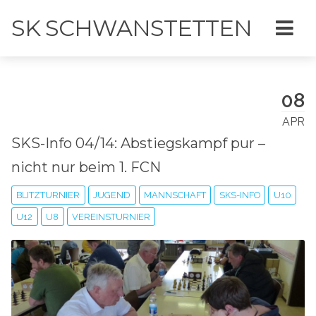
SK SCHWANSTETTEN
08
APR
SKS-Info 04/14: Abstiegskampf pur –
nicht nur beim 1. FCN
BLITZTURNIER
JUGEND
MANNSCHAFT
SKS-INFO
U10
U12
U8
VEREINSTURNIER