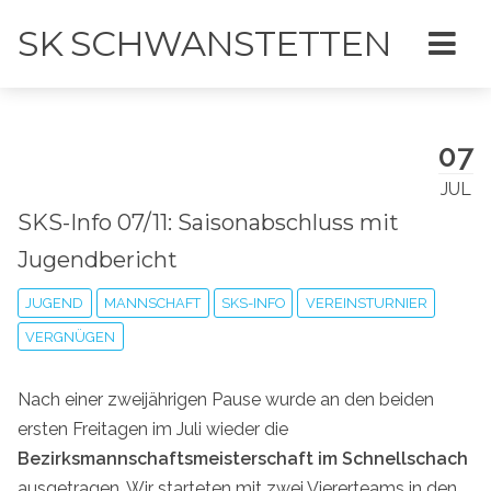
SK SCHWANSTETTEN
07
JUL
SKS-Info 07/11: Saisonabschluss mit
Jugendbericht
JUGEND
MANNSCHAFT
SKS-INFO
VEREINSTURNIER
VERGNÜGEN
Nach einer zweijährigen Pause wurde an den beiden
ersten Freitagen im Juli wieder die
Bezirksmannschaftsmeisterschaft im Schnellschach
ausgetragen. Wir starteten mit zwei Viererteams in den