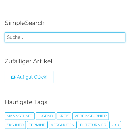
SimpleSearch
Zufälliger Artikel
Auf gut Glück!
Häufigste Tags
MANNSCHAFT
JUGEND
KREIS
VEREINSTURNIER
SKS-INFO
TERMINE
VERGNÜGEN
BLITZTURNIER
U10