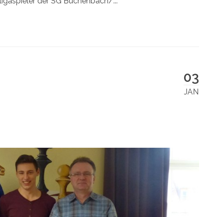
ligaspieler der SG Büchenbach/...
03
JAN