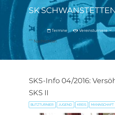
SK SCHWANSTETTE
Termine
Vereinsturniere
*** Nachrichten
SKS-Info 04/2016: Versö
SKS II
BLITZTURNIER
JUGEND
KREIS
MANNSCHAFT