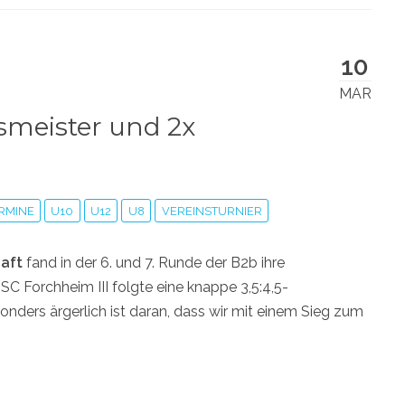
10
MAR
ismeister und 2x
RMINE
U10
U12
U8
VEREINSTURNIER
aft
fand in der 6. und 7. Runde der B2b ihre
SC Forchheim III folgte eine knappe 3,5:4,5-
ders ärgerlich ist daran, dass wir mit einem Sieg zum