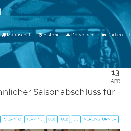
N
Mannschaft
Historie
Downloads
Partien
13
APR
hnlicher Saisonabschluss für
SKS-INFO
TERMINE
U10
U12
U8
VEREINSTURNIER