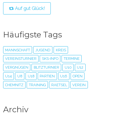
Auf gut Glück!
Häufigste Tags
MANNSCHAFT
JUGEND
KREIS
VEREINSTURNIER
SKS-INFO
TERMINE
VERGNÜGEN
BLITZTURNIER
U10
U12
U14
U8
U18
PARTIEN
U16
OPEN
CHEMNITZ
TRAINING
RAETSEL
VEREIN
Archiv