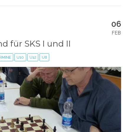
06
FEB
d für SKS I und II
RMINE
U10
U12
U8